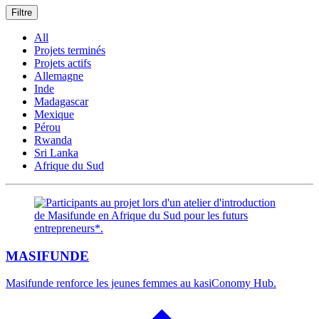
Filtre
All
Projets terminés
Projets actifs
Allemagne
Inde
Madagascar
Mexique
Pérou
Rwanda
Sri Lanka
Afrique du Sud
MASIFUNDE
Masifunde renforce les jeunes femmes au kasiConomy Hub.